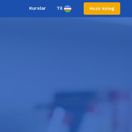
Kurslar
Til
Hozir kiring