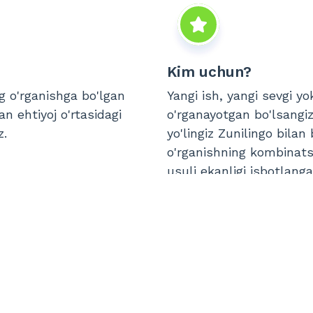
Kim uchun?
ng o'rganishga bo'lgan
Yangi ish, yangi sevgi y
an ehtiyoj o'rtasidagi
o'rganayotgan bo'lsangiz
z.
yo'lingiz Zunilingo bilan
o'rganishning kombinatsi
usuli ekanligi isbotlang
 kurslarimiz qanday ishl